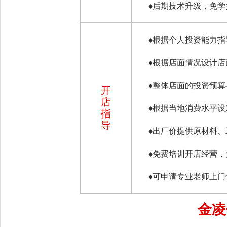
♦
后期技术升级，免学
♦
根据个人投资能力指
♦
根据店面情况设计店
♦
整体店面的投资预算
开
店
♦
根据当地消费水平设
指
导
♦
出厂价提供原材料、
♦
免费培训开店经营，
♦
可申请专业老师上门
金凌