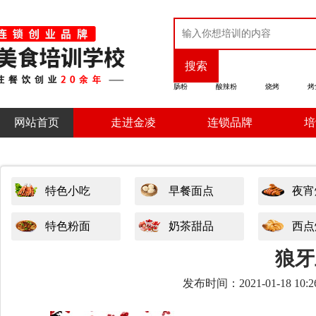
搜索
肠粉
酸辣粉
烧烤
烤
网站首页
走进金凌
连锁品牌
培
特色小吃
早餐面点
夜宵
特色粉面
奶茶甜品
西点
狼牙
发布时间：2021-01-18 