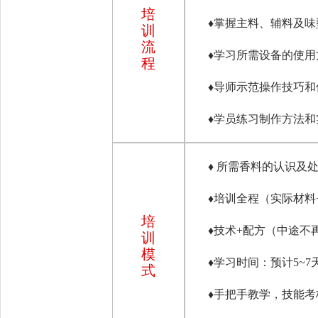
培
♦
掌握主料、辅料及味
训
流
♦
学习所需设备的使用
程
♦
导师示范操作技巧和
♦
学员练习制作方法和
♦
所需香料的认识及
♦
培训全程（实际材料
培
♦
技术+配方（中途不
训
模
♦
学习时间：预计5~
式
♦
手把手教学，技能考