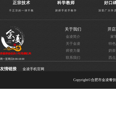
正宗技术
科学教师
好口
不正宗的一律不教
厨师手把手教学
深受广大学
关于我们
开店
金凌简介
家
关于金凌
特色
师资力量
奶茶
您值得信任的小吃培训机构
联系我们
西点
周一至周日8:00-18:00
友情链接
金凌手机官网
Copyright©合肥市金凌