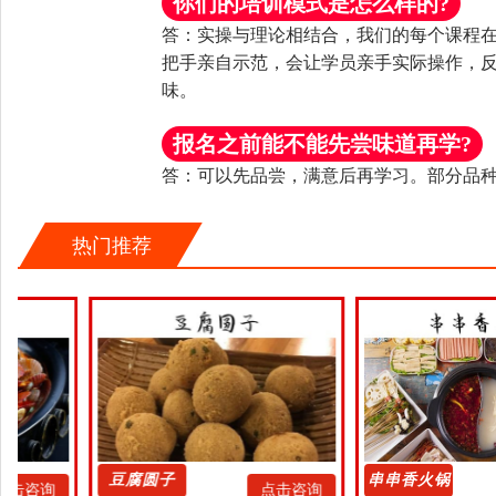
你们的培训模式是怎么样的?
答：
实操与理论相结合
，我们的每个课程
把手亲自示范
，会让学员
亲手实际操作，
味。
报名之前能不能先尝味道再学?
答：
可以先品尝，满意后再学习
。部分品
热门推荐
豆腐圆子
串串香火锅
点击咨询
点击